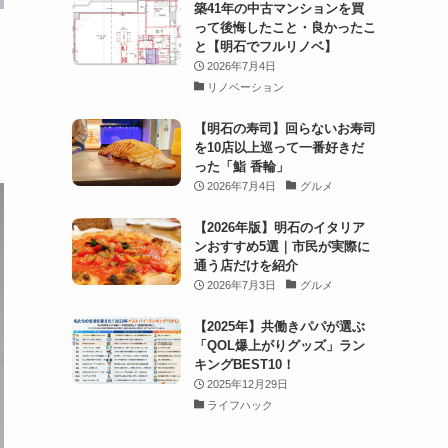
築41年の中古マンションを買
って後悔したこと・良かったこ
と【明石でフルリノベ】
2026年7月4日
リノベーション
【明石の寿司】回らないお寿司
を10店以上巡って一番好きだ
った「鮨 香輪」
2026年7月4日
グルメ
【2026年版】明石のイタリア
ンおすすめ5選｜市民が実際に
通う店だけを紹介
2026年7月3日
グルメ
【2025年】共働きパパが選ぶ
「QOL爆上がりグッズ」ラン
キングBEST10！
2025年12月29日
ライフハック