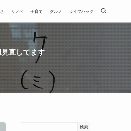
さ
リノベ
子育て
グルメ
ライフハック
週見直してます
検索