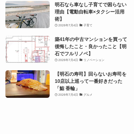
明石なら車なし子育てで困らない
理由【電動自転車×タクシー活用
術】
2026年7月4日
子育て
築41年の中古マンションを買って
後悔したこと・良かったこと【明
石でフルリノベ】
2026年7月4日
リノベーション
【明石の寿司】回らないお寿司を
10店以上巡って一番好きだった
「鮨 香輪」
2026年7月4日
グルメ
【2026年版】明石のイタリアンお
すすめ5選｜市民が実際に通う店
だけを紹介
2026年7月3日
グルメ