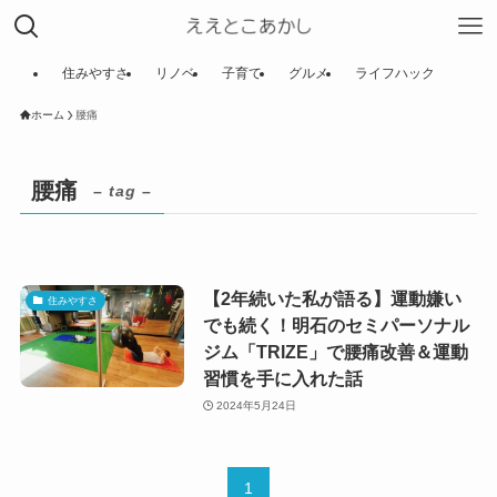
住みやすさ
リノベ
子育て
グルメ
ライフハック
ホーム
腰痛
腰痛
– tag –
【2年続いた私が語る】運動嫌い
住みやすさ
でも続く！明石のセミパーソナル
ジム「TRIZE」で腰痛改善＆運動
習慣を手に入れた話
2024年5月24日
1